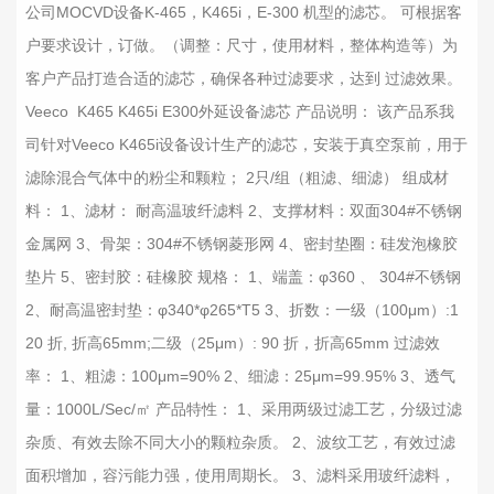
公司MOCVD设备K-465，K465i，E-300 机型的滤芯。 可根据客
户要求设计，订做。（调整：尺寸，使用材料，整体构造等）为
客户产品打造合适的滤芯，确保各种过滤要求，达到 过滤效果。
Veeco K465 K465i E300外延设备滤芯 产品说明： 该产品系我
司针对Veeco K465i设备设计生产的滤芯，安装于真空泵前，用于
滤除混合气体中的粉尘和颗粒； 2只/组（粗滤、细滤） 组成材
料： 1、滤材： 耐高温玻纤滤料 2、支撑材料：双面304#不锈钢
金属网 3、骨架：304#不锈钢菱形网 4、密封垫圈：硅发泡橡胶
垫片 5、密封胶：硅橡胶 规格： 1、端盖：φ360 、 304#不锈钢
2、耐高温密封垫：φ340*φ265*T5 3、折数：一级（100μm）:1
20 折, 折高65mm;二级（25μm）: 90 折，折高65mm 过滤效
率： 1、粗滤：100μm=90% 2、细滤：25μm=99.95% 3、透气
量：1000L/Sec/㎡ 产品特性： 1、采用两级过滤工艺，分级过滤
杂质、有效去除不同大小的颗粒杂质。 2、波纹工艺，有效过滤
面积增加，容污能力强，使用周期长。 3、滤料采用玻纤滤料，