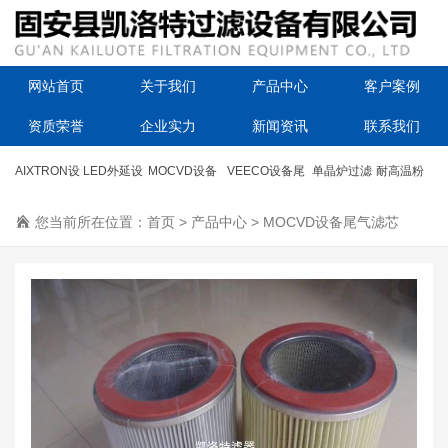
网站首页
关于我们
产品中心
客户案例
资质荣誉
企业实力
新闻资讯
联系我们
AIXTRON设
LED外延设
MOCVD设备
VEECO设备尾
单晶炉过滤
耐高温粉
备滤芯
您当前所在位置：
备滤芯
首页
尾气滤芯
>
产品中心
气过滤器
>
MOCVD设备尾气滤芯
器滤芯
尘滤筒