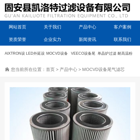
网站首页
关于我们
产品中心
客户案例
资质荣誉
企业实力
新闻资讯
联系我们
AIXTRON设
LED外延设
MOCVD设备
VEECO设备尾
单晶炉过滤
耐高温粉
备滤芯
您当前所在位置：
备滤芯
首页
尾气滤芯
>
产品中心
气过滤器
>
MOCVD设备尾气滤芯
器滤芯
尘滤筒